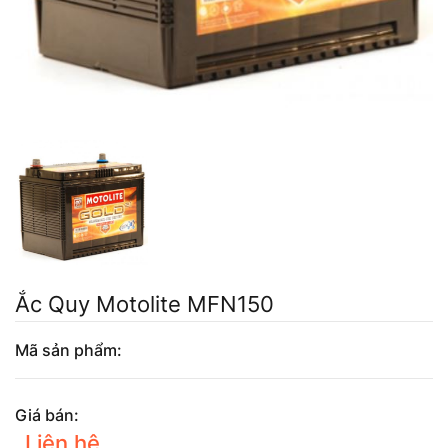
Mercedes-Ben
Đồng Nai - Pin
Vinfast
Long
Suzuki
Rocket
BMW
Ắc Quy Motolite MFN150
Mã sản phẩm:
Giá bán:
Liên hệ