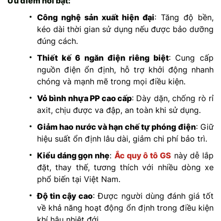
Ưu điểm nổi bật:
Công nghệ sản xuất hiện đại
: Tăng độ bền,
kéo dài thời gian sử dụng nếu được bảo dưỡng
đúng cách.
Thiết kế 6 ngăn điện riêng biệt
: Cung cấp
nguồn điện ổn định, hỗ trợ khởi động nhanh
chóng và mạnh mẽ trong mọi điều kiện.
Vỏ bình nhựa PP cao cấp
: Dày dặn, chống rò rỉ
axit, chịu được va đập, an toàn khi sử dụng.
Giảm hao nước và hạn chế tự phóng điện
: Giữ
hiệu suất ổn định lâu dài, giảm chi phí bảo trì.
Kiểu dáng gọn nhẹ
:
Ắc quy ô tô GS
này dễ lắp
đặt, thay thế, tương thích với nhiều dòng xe
phổ biến tại Việt Nam.
Độ tin cậy cao
: Được người dùng đánh giá tốt
về khả năng hoạt động ổn định trong điều kiện
khí hậu nhiệt đới.