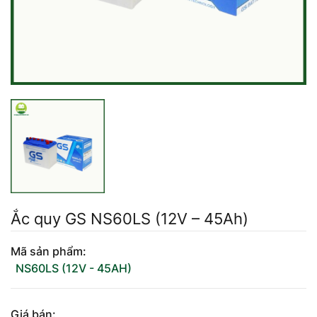
Mercedes-Ben
Đồng Nai - Pin
Vinfast
Long
Suzuki
Rocket
BMW
Ắc quy GS NS60LS (12V – 45Ah)
Mã sản phẩm:
NS60LS (12V - 45AH)
Giá bán: