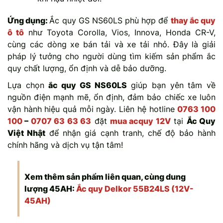
Ứng dụng:
Ắc quy GS NS60LS phù hợp để
thay ắc quy
ô tô
như Toyota Corolla, Vios, Innova, Honda CR-V,
cùng các dòng xe bán tải và xe tải nhỏ. Đây là giải
pháp lý tưởng cho người dùng tìm kiếm sản phẩm ắc
quy chất lượng, ổn định và dễ bảo dưỡng.
Lựa chọn
ắc quy GS NS60LS
giúp bạn yên tâm về
nguồn điện mạnh mẽ, ổn định, đảm bảo chiếc xe luôn
vận hành hiệu quả mỗi ngày. Liên hệ hotline
0763 100
100
–
0707 63 63 63
đặt
mua acquy 12V
tại
Ắc Quy
Việt Nhật
để nhận giá cạnh tranh, chế độ bảo hành
chính hãng và dịch vụ tận tâm!
Xem thêm sản phẩm liên quan, cùng dung
lượng 45AH:
Ắc quy Delkor 55B24LS (12V-
45AH)