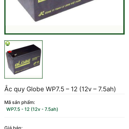
Mercedes-Ben
Đồng Nai - Pin
Vinfast
Long
Suzuki
Rocket
BMW
Ắc quy Globe WP7.5 – 12 (12v – 7.5ah)
Mã sản phẩm:
WP7.5 - 12 (12v - 7.5ah)
Giá bán: