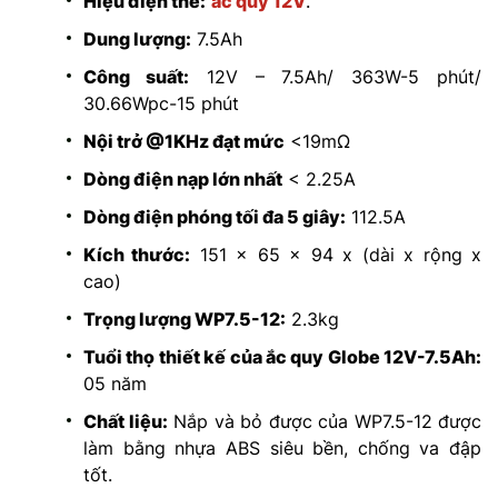
Hiệu điện thế:
ắc quy 12V
.
Dung lượng:
7.5Ah
Công suất:
12V – 7.5Ah/ 363W-5 phút/
30.66Wpc-15 phút
Nội trở @1KHz đạt mức
<19mΩ
Dòng điện nạp lớn nhất
< 2.25A
Dòng điện phóng tối đa 5 giây:
112.5A
Kích thước:
151 x 65 x 94 x (dài x rộng x
cao)
Trọng lượng WP7.5-12:
2.3kg
Tuổi thọ thiết kế của ắc quy Globe 12V-7.5Ah:
05 năm
Chất liệu:
Nắp và bỏ được của WP7.5-12 được
làm bằng nhựa ABS siêu bền, chống va đập
tốt.